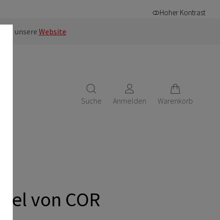
Hoher Kontrast
n Sie unsere
Website
E
Suche
Anmelden
Warenkorb
ssel von COR