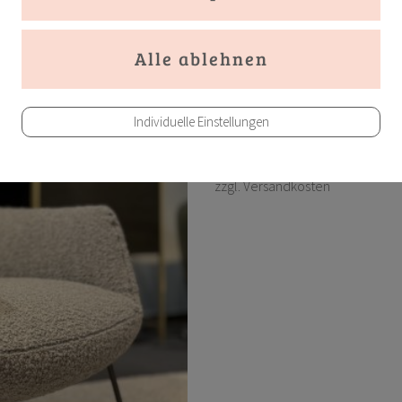
Design: Jehs & Laub
AUSSTELLUNGSSTÜCK
In Aktion! Unser ehemaliger Prei
€ 2.385,00
Individuelle Einstellungen
Preis inkl. MwSt.
zzgl. Versandkosten