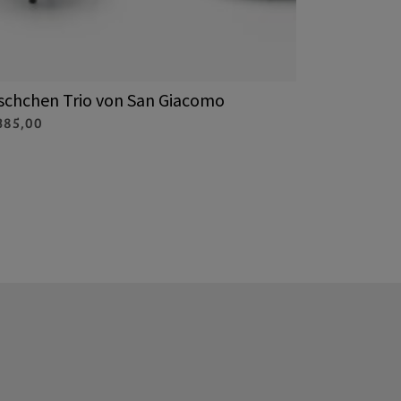
schchen Trio von San Giacomo
Beistellt
385,00
€ 1.583,00